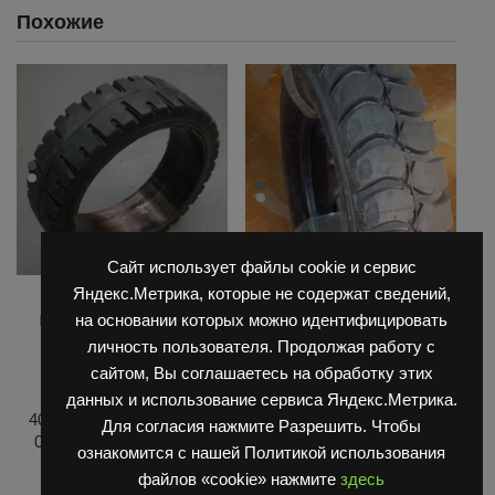
Похожие
Сайт использует файлы cookie и сервис
Яндекс.Метрика, которые не содержат сведений,
,
Запчасти Балканкар
на основании которых можно идентифицировать
,
Погрузчик ЕВ 687
Шины
Запчасти ЕП 001 / ЕП 006 /
,
бандажные
Шины
личность пользователя. Продолжая работу с
,
ЕП 011 / ЕС 301
спецтехники
сайтом, Вы соглашаетесь на обработку этих
,
Шинокомплекты/Покрышки
ШИНА МАСИВНАЯ
данных и использование сервиса Яндекс.Метрика.
Шины спецтехники
405/120-305 270262 6045
Для согласия нажмите Разрешить. Чтобы
Шинокомплект 23×5 ,
02.00.00 задние ЕВ 687
ознакомится с нашей Политикой использования
6.00х13 D45S TRAYAL,
колесо литое , шина
файлов «cookie» нажмите
здесь
Колесо 23х5, 6.00х13 23-
бандажная (