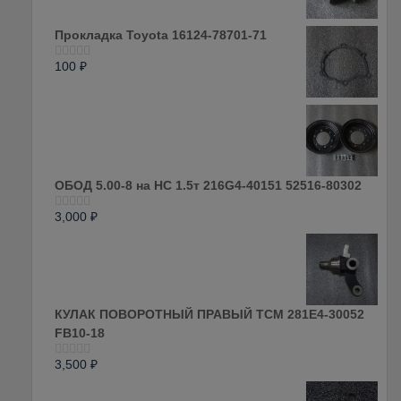
0
из
5
Прокладка Toyota 16124-78701-71
100
₽
Оценка
0
из
5
ОБОД 5.00-8 на HC 1.5т 216G4-40151 52516-80302
3,000
₽
Оценка
0
из
5
КУЛАК ПОВОРОТНЫЙ ПРАВЫЙ ТСМ 281E4-30052
FB10-18
3,500
₽
Оценка
0
из