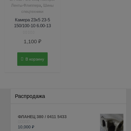
,
Ленты-Флиппера
Шины
спецтехники
Камера 23х5 23-5
150/100-10 6.00-13
Оценка
1,100
₽
0
из
5
В корзину
Распродажа
ФЛАНЕЦ 380 / 0411 5433
10,000
₽
Оценка