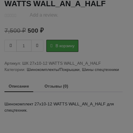
WATTS WALL_AN_A_HALF
Add a review.
Первоначальная
Текущая
7,500
₽
500
₽
цена
цена:
Шинокомплект
В корзину
составляла
500 ₽.
27х10-
12
7,500 ₽.
WATTS
Артикул:
ШК 27х10-12 WATTS WALL_AN_A_HALF
WALL_AN_A_HALF
Категории:
Шинокомплекты/Покрышки
,
Шины спецтехники
quantity
Описание
Отзывы (0)
Шинокомплект 27х10-12 WATTS WALL_AN_A_HALF для
спецтехник.