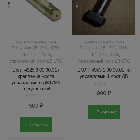
,
,
Запчасти Балканкар
Запчасти Балканкар
Погрузчик ДВ 1792, 1788,
Погрузчик ДВ 1792, 1788,
,
,
1794, 1784, 1786
1794, 1784, 1786
Управляемый мост ДВ 1792
Управляемый мост ДВ 1792
Болт 4925.3 00.00.01 /
БОЛТ 4953.1 00.00.01 на
крепление моста
управляемый мост ДВ
управляемого ДВ1792/
специальный
Оценка
900
₽
0
из
5
Оценка
500
₽
0
из
В корзину
5
В корзину