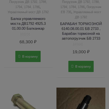
Погрузчик ДВ 1792, 1788,
Погрузчик ДВ 1792, 1788,
,
,
1794, 1784, 1786
1794, 1784, 1786
Погрузчик
,
Управляемый мост ДВ 1792
ЕВ 735
Управляемый мост
ДВ 1792
Балка управляемого
моста ДВ1792 4925.3
БАРАБАН ТОРМОЗНОЙ
01.00.00 Балканкар
6140.08.00.01 БВ 2733 ,
Барабан тормозной на
автопогрузчик БВ 2733
Оценка
68,300
₽
0
из
5
Оценка
19,000
₽
0
из
В корзину
5
В корзину