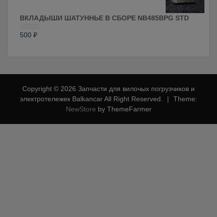
ВКЛАДЫШИ ШАТУННЬЕ В СБОРЕ NB485BPG STD
500
₽
Оценка
0
из
5
Copyright © 2026 Запчасти для вилочых погрузчиков и
электротележек Balkancar All Right Reserved.
|
Theme:
NewStore
by ThemeFarmer