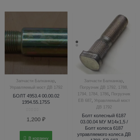
,
,
Запчасти Балканкар
Запчасти Балканкар
Управляемый мост ДВ 1792
Погрузчик ДВ 1792, 1788,
,
1794, 1784, 1786
Погрузчик
БОЛТ 4953.4 00.00.02
,
ЕВ 687
Управляемый мост
1994.55.175S
ДВ 1792
Болт колесный 6187
Оценка
1,200
₽
0
03.00.04 МУ М14х1,5 /
из
5
Болт колеса 6187
управляемого колеса ДВ
В корзину