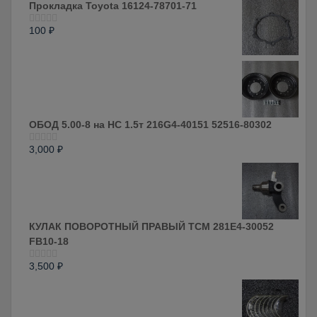
5
Прокладка Toyota 16124-78701-71
100
₽
Оценка
0
из
5
ОБОД 5.00-8 на HC 1.5т 216G4-40151 52516-80302
3,000
₽
Оценка
0
из
5
КУЛАК ПОВОРОТНЫЙ ПРАВЫЙ ТСМ 281E4-30052
FB10-18
3,500
₽
Оценка
0
из
5