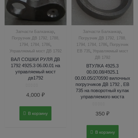
,
,
Запчасти Балканкар
Запчасти Балканкар
Погрузчик ДВ 1792, 1788,
Погрузчик ДВ 1792, 1788,
,
,
1794, 1784, 1786
1794, 1784, 1786
Погрузчик
,
Управляемый мост ДВ 1792
ЕВ 735
Управляемый мост
ДВ 1792
ВАЛ СОШКИ РУЛЯ ДВ
1792 4925.3 06.00.01 на
ВТУЛКА 4925.3
управляемый мост
00.00.08/4925.1
дв1792
00.00.05/270590 вилочных
погрузчиков ДВ 1792 , ЕВ
735 на поворотный кулак
Оценка
4,000
₽
0
управляемого моста
из
5
Оценка
350
₽
В корзину
0
из
5
В корзину