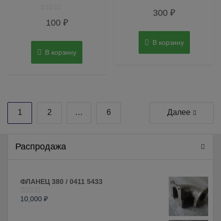
Оценка
300
₽
0
Оценка
из
100
₽
0
5
из
5
В корзину
В корзину
Пагинация
1
2
…
6
Далее
записей
Распродажа
ФЛАНЕЦ 380 / 0411 5433
10,000
₽
Оценка
0
из