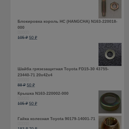
Блокировка король HC (HANGCHA) N163-220018-
000
105
₽
50
₽
Оценка
0
из
5
Шайба грязезащитная Toyota FD15-30 43755-
23440-71 20x42x4
88
₽
50
₽
Оценка
0
Крышка N163-220002-000
из
5
105
₽
50
₽
Оценка
0
из
5
Гайка колесная Toyota 90179-14001-71
183
₽
70
₽