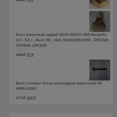
Оценка
0
из
5
Болт колесный задний N163-220011-000 Hangcha
2,0 - 3,5 т , Болт HC , Heli, N163220011000 , CPCD20,
CPCD30, CPCD35
155
₽
70
₽
Оценка
0
из
5
Болт головки блока цилиндров (короткий) НС
490B-01003
177
₽
150
₽
Оценка
0
из
5