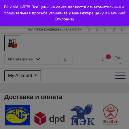
+7 (903) 294-61-75
info@bcarparts.ru
ВНИМАНИЕ!!! Все цены на сайте являются ознакомительными.
Главная
Магазин
О Компании
Каталоги
Сертификаты
Убедительная просьба уточняйте у менеджера цену и наличие!
Отклонить
Доставка и оплата
Гарантия
Вакансии
Контакты
Политика конфиденциальности
Запчасти для вилочых
0
Total
0
₽
погрузчиков и
My Account
электротележек Balkancar
Доставка и оплата