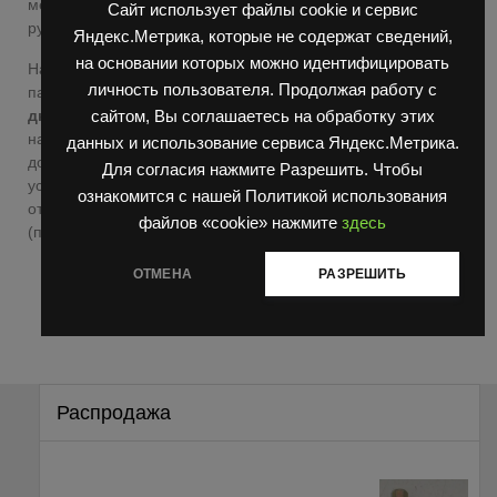
менеджеры принимают, согласовав его с
Сайт использует файлы cookie и сервис
руководителем.
Яндекс.Метрика, которые не содержат сведений,
на основании которых можно идентифицировать
На данный момент мы готовы предложить нашим
личность пользователя. Продолжая работу с
партнерам
отсрочку платежа до 14
дней!
Основываясь на истории отношений с каждым из
сайтом, Вы соглашаетесь на обработку этих
наших покупателей и заключив соответствующий
данных и использование сервиса Яндекс.Метрика.
договор поставки, мы предоставляем очень выгодные
Для согласия нажмите Разрешить. Чтобы
условия по оплате оборудования. Срок исчисления
ознакомится с нашей Политикой использования
отсрочки считается с момента отгрузки с нашего склада
файлов «cookie» нажмите
здесь
(передачи товара транспортной компании).
ОТМЕНА
РАЗРЕШИТЬ
Распродажа