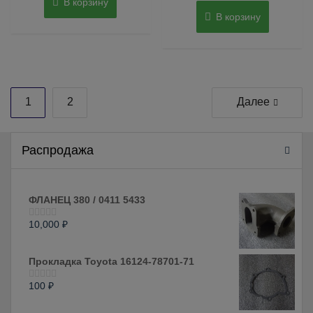
В корзину
В корзину
Пагинация
1
2
Далее
записей
Распродажа
ФЛАНЕЦ 380 / 0411 5433
10,000
₽
Оценка
0
из
5
Прокладка Toyota 16124-78701-71
100
₽
Оценка
0
из