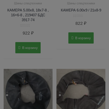
Шины спецтехники
Шины спецтехники
КАМЕРА 5.00х8, 18х7-8 ,
КАМЕРА 6.00х9 / 21х8-9
16×6-8 , 219407 БДС
3917-74
Оценка
822
₽
0
из
5
Оценка
922
₽
0
из
В корзину
5
В корзину