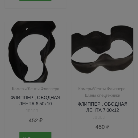
,
Камеры/Ленты-Флиппера
Камеры/Ленты-Флиппера
Шины спецтехники
ФЛИППЕР , ОБОДНАЯ
ЛЕНТА 6.50х10
ФЛИППЕР , ОБОДНАЯ
ЛЕНТА 7.00х12
Оценка
452
₽
0
Оценка
из
450
₽
0
5
из
5