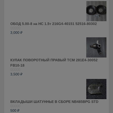
5
ОБОД 5.00-8 на HC 1.5т 216G4-40151 52516-80302
3,000
₽
Оценка
0
из
5
КУЛАК ПОВОРОТНЫЙ ПРАВЫЙ ТСМ 281E4-30052
FB10-18
3,500
₽
Оценка
0
из
5
ВКЛАДЫШИ ШАТУННЬЕ В СБОРЕ NB485BPG STD
500
₽
Оценка