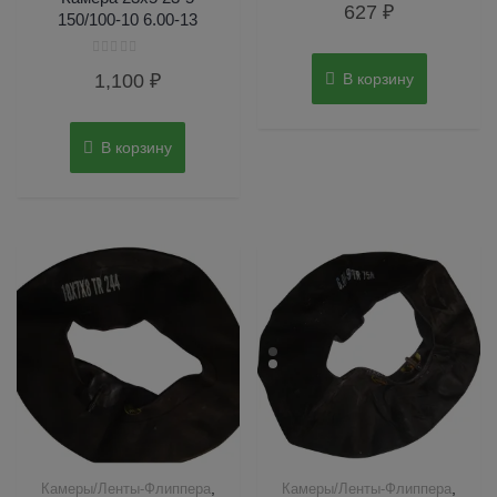
627
₽
0
150/100-10 6.00-13
из
5
Оценка
1,100
₽
В корзину
0
из
5
В корзину
,
,
Камеры/Ленты-Флиппера
Камеры/Ленты-Флиппера