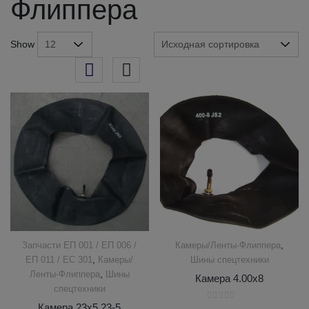
Флиппера
Show
,
Запчасти ЕП 001 / ЕП 006 /
Камеры/Ленты-Флиппера
,
ЕП 011 / ЕС 301
Камеры/
Шины спецтехники
,
Ленты-Флиппера
Шины
Камера 4.00х8
спецтехники
Камера 23х5 23-5
Оценка