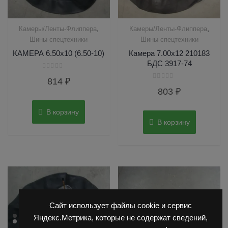
,
,
Камеры/Ленты-Флиппера
Камеры/Ленты-Флиппера
Шины спецтехники
Шины спецтехники
КАМЕРА 6.50х10 (6.50-10)
Камера 7.00х12 210183
БДС 3917-74
Оценка
814
₽
0
Оценка
из
803
₽
0
5
из
5
В корзину
В корзину
Сайт использует файлы cookie и сервис
Яндекс.Метрика, которые не содержат сведений,