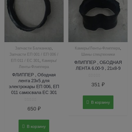
,
,
Запчасти Балканкар
Камеры/Ленты-Флиппера
Запчасти ЕП 001 / ЕП 006 /
Шины спецтехники
,
ЕП 011 / ЕС 301
Камеры/
ФЛИППЕР , ОБОДНАЯ
Ленты-Флиппера
ЛЕНТА 6.00-9 , 21х8-9
ФЛИППЕР , Ободная
лента 23х5 для
Оценка
351
₽
0
электрокары ЕП 006, ЕП
из
5
011 самосвала ЕС 301
В корзину
Оценка
650
₽
0
из
5
В корзину