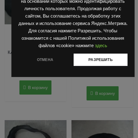
на основании которых можно идентифицировать
личность пользователя. Продолжая работу с
сайтом, Вы соглашаетесь на обработку этих
данных и использование сервиса Яндекс.Метрика.
,
,
Для согласия нажмите Разрешить. Чтобы
Запчасти Балканкар
Камеры/Ленты-Флиппера
,
Камеры/Ленты-Флиппера
Шины спецтехники
ознакомится с нашей Политикой использования
Шины спецтехники
ФЛИППЕР /ОБОДНАЯ
файлов «cookie» нажмите
здесь
ЛЕНТА/ 5.00х8/ 18х7-8 /
КАМЕРА 8.15х15 (8.15-15)
16×6-8
ОТМЕНА
РАЗРЕШИТЬ
Оценка
1,800
₽
0
Оценка
из
350
₽
0
5
из
5
В корзину
В корзину