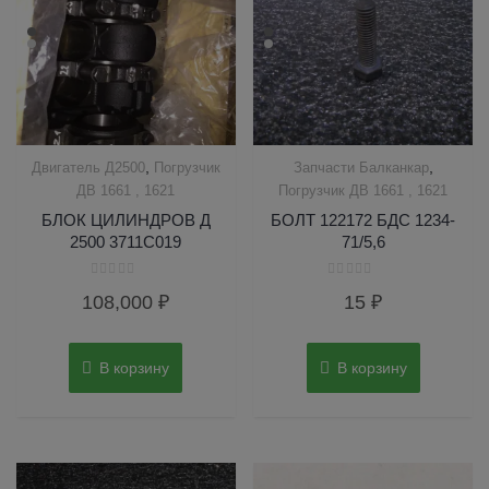
,
,
Двигатель Д2500
Погрузчик
Запчасти Балканкар
ДВ 1661 , 1621
Погрузчик ДВ 1661 , 1621
БЛОК ЦИЛИНДРОВ Д
БОЛТ 122172 БДС 1234-
2500 3711С019
71/5,6
Оценка
Оценка
108,000
₽
15
₽
0
0
из
из
5
5
В корзину
В корзину