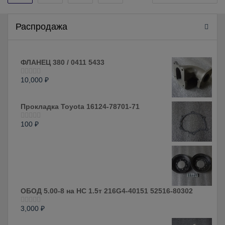
записей
Распродажа
ФЛАНЕЦ 380 / 0411 5433
10,000
₽
Оценка
0
из
5
Прокладка Toyota 16124-78701-71
100
₽
Оценка
0
из
5
ОБОД 5.00-8 на HC 1.5т 216G4-40151 52516-80302
3,000
₽
Оценка
0
из