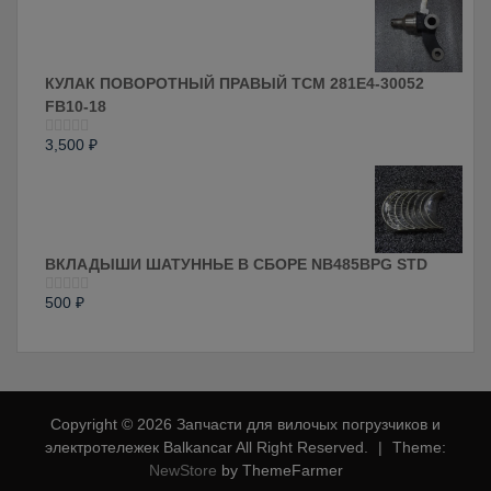
5
КУЛАК ПОВОРОТНЫЙ ПРАВЫЙ ТСМ 281E4-30052
FB10-18
3,500
₽
Оценка
0
из
5
ВКЛАДЫШИ ШАТУННЬЕ В СБОРЕ NB485BPG STD
500
₽
Оценка
0
из
5
Copyright © 2026 Запчасти для вилочых погрузчиков и
электротележек Balkancar All Right Reserved.
|
Theme:
NewStore
by ThemeFarmer