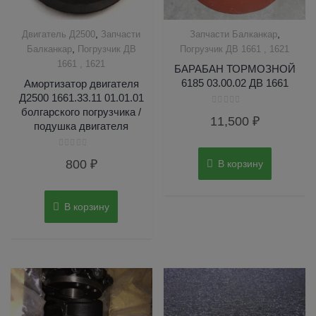
,
,
Двигатель Д2500
Запчасти
Запчасти Балканкар
,
Балканкар
Погрузчик ДВ
Погрузчик ДВ 1661 , 1621
1661 , 1621
БАРАБАН ТОРМОЗНОЙ
6185 03.00.02 ДВ 1661
Амортизатор двигателя
Д2500 1661.33.11 01.01.01
болгарского погрузчика /
Оценка
11,500
₽
0
подушка двигателя
из
5
Оценка
800
₽
В корзину
0
из
5
В корзину