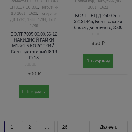
,
Запчасти ЕП 001 / ЕП 006 /
Балканкар
Погрузчик ДВ
,
ЕП 011 / ЕС 301
Погрузчик
1661 , 1621
,
ДВ 1661 , 1621
Погрузчик
БОЛТ ГБЦ Д 2500 3шт
ДВ 1792, 1788, 1794, 1784,
32181445, Болт головки
1786
блока двигателя Д 2500
БОЛТ 7005 00.00.56-12
НАКИДНОЙ ГАЙКИ
Оценка
850
₽
0
M18x1.5 КОРОТКИЙ,
из
5
Болт пустотелый Ф 18
Гх18
В корзину
Оценка
500
₽
0
из
5
В корзину
Пагинация
1
2
…
26
Далее