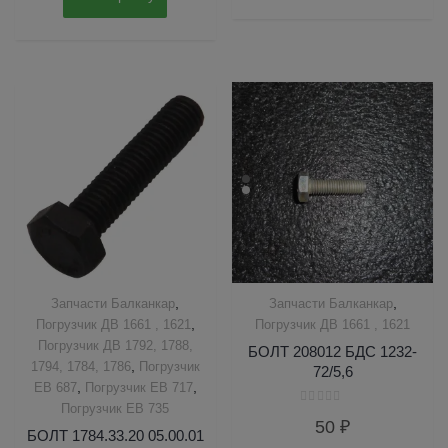
,
,
Запчасти Балканкар
Запчасти Балканкар
,
Погрузчик ДВ 1661 , 1621
Погрузчик ДВ 1661 , 1621
Погрузчик ДВ 1792, 1788,
БОЛТ 208012 БДС 1232-
,
1794, 1784, 1786
Погрузчик
72/5,6
,
,
ЕВ 687
Погрузчик ЕВ 717
Погрузчик ЕВ 735
Оценка
50
₽
0
БОЛТ 1784.33.20 05.00.01
из