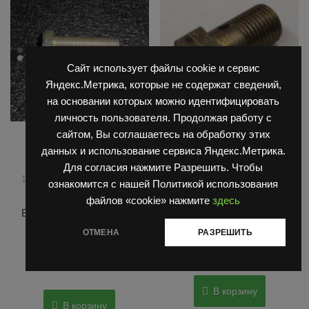
Сайт использует файлы cookie и сервис
Яндекс.Метрика, которые не содержат сведений,
на основании которых можно идентифицировать
личность пользователя. Продолжая работу с
сайтом, Вы соглашаетесь на обработку этих
,
,
Запчасти Балканкар
Запчасти Балканкар
,
,
Погрузчик ДВ 1661 , 1621
Погрузчик ДВ 1661 , 1621
данных и использование сервиса Яндекс.Метрика.
Погрузчик ДВ 1792, 1788,
Погрузчик ДВ 1792, 1788,
Для согласия нажмите Разрешить. Чтобы
,
1794, 1784, 1786
Погрузчик
1794, 1784, 1786
ознакомится с нашей Политикой использования
,
ЕВ 687
Погрузчик ЕВ 717
БОЛТ 1661.33.10 19.00.01
файлов «cookie» нажмите
здесь
НАКИДНОЙ ГАЙКИ
БОЛТ 145-253А М14х1.5
L-60
ОТМЕНА
РАЗРЕШИТЬ
Оценка
80
₽
0
Оценка
из
200
₽
0
5
из
5
В корзину
В корзину