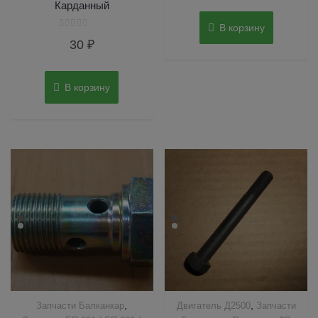
5
Карданный
В корзину
Оценка
30
₽
0
из
5
В корзину
,
,
Запчасти Балканкар
Двигатель Д2500
Запчасти