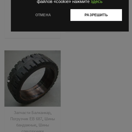
822
₽
файлов «cookie» нажмите
здесь
0
Оценка
из
10,553
₽
0
5
из
5
ОТМЕНА
РАЗРЕШИТЬ
В корзину
В корзину
,
Запчасти Балканкар
,
Погрузчик ЕВ 687
Шины
,
бандажные
Шины
спецтехники