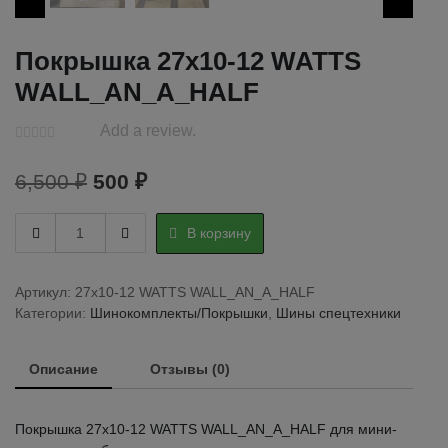
Покрышка 27х10-12 WATTS
WALL_AN_A_HALF
Add a review.
Первоначальная
Текущая
6,500
₽
500
₽
цена
цена:
Покрышка
В корзину
составляла
500 ₽.
27х10-
12
6,500 ₽.
WATTS
Артикул:
27х10-12 WATTS WALL_AN_A_HALF
WALL_AN_A_HALF
Категории:
Шинокомплекты/Покрышки
,
Шины спецтехники
quantity
Описание
Отзывы (0)
Покрышка 27х10-12 WATTS WALL_AN_A_HALF для мини-