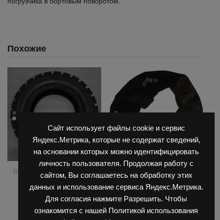
погрузчика в бортовым поворотом.
Похожие
Сайт использует файлы cookie и сервис
Яндекс.Метрика, которые не содержат сведений,
на основании которых можно идентифицировать
личность пользователя. Продолжая работу с
,
,
Шинокомплекты/Покрышки
Камеры/Ленты-Флиппера
сайтом, Вы соглашаетесь на обработку этих
Шины спецтехники
Шины спецтехники
данных и использование сервиса Яндекс.Метрика.
Покрышка 8.15-15/14
КАМЕРА 6.00х9 / 21х8-9
Для согласия нажмите Разрешить. Чтобы
D45S TRAYAL
ознакомится с нашей Политикой использования
Оценка