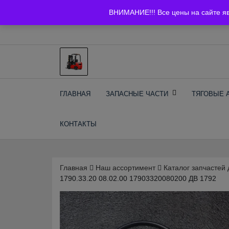
Skip
+7 (903) 294-61-75
info@bcarparts.ru
ВНИМАНИЕ!!! Все цены на сайте я
to
content
Запчасти для вилочы
ГЛАВНАЯ
ЗАПАСНЫЕ ЧАСТИ
ТЯГОВЫЕ 
погрузчиков и
КОНТАКТЫ
электротележек
Balkancar
Главная
Наш ассортимент
Каталог запчастей 
1790.33.20 08.02.00 17903320080200 ДВ 1792