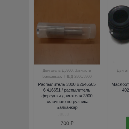
,
Двигатель Д3900
Запчасти
Двига
,
Балканкар
ТНВД 2500/3900
Распылитель 3900 B2646565
Маслоот
6 416651 / распылитель
402
форсунки двигателя 3900
вилочного погрузчика
Балканкар
Оценка
700
₽
0
из