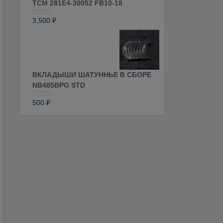
ТСМ 281E4-30052 FB10-18
3,500
₽
Оценка
0
из
5
ВКЛАДЫШИ ШАТУННЬЕ В СБОРЕ
NB485BPG STD
500
₽
Оценка
0
из
5