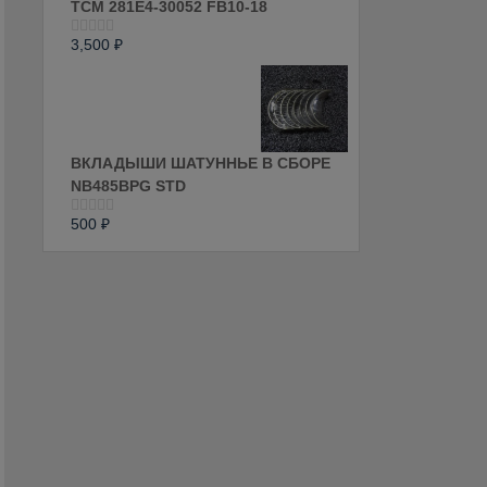
ТСМ 281E4-30052 FB10-18
3,500
₽
Оценка
0
из
5
ВКЛАДЫШИ ШАТУННЬЕ В СБОРЕ
NB485BPG STD
500
₽
Оценка
0
из
5