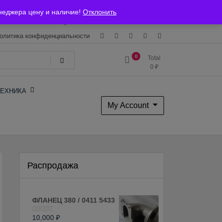
Магазин
О Компании
Каталоги
Сертификаты
неджера цену и наличие!
Отклонить
ставка и оплата
Гарантия
Вакансии
Контакты
олитика конфиденциальности
0
Total
0
₽
ЕХНИКА
My Account
Распродажа
ФЛАНЕЦ 380 / 0411 5433
10,000
₽
Оценка