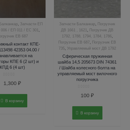
,
,
Балканкар
Запчасти ЕП
Запчасти Балканкар
Погрузчик
,
,
 006 / ЕП 011 / ЕС 301
ДВ 1661 , 1621
Погрузчик ДВ
,
огрузчик ЕВ 687
1792, 1788, 1794, 1784, 1786
,
Погрузчик ЕВ 687
Погрузчик ЕВ
ижный контакт КПЕ-
,
735
Управляемый мост ДВ 1792
13498 42353 04.00 /
анавливается на
Сферическая пружинная
торы КПЕ 6 (2 шт) и
шайба 14,5 205673 DIN 74361
КПД 6 (4 шт)
/ Шайба колесного болта на
управляемый мост вилочного
погрузчика
Оценка
1,300
₽
0
из
5
Оценка
100
₽
0
из
В корзину
5
В корзину