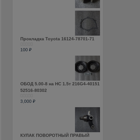
0
из
5
Прокладка Toyota 16124-78701-71
100
₽
Оценка
0
из
5
ОБОД 5.00-8 на HC 1.5т 216G4-40151
52516-80302
3,000
₽
Оценка
0
из
5
КУЛАК ПОВОРОТНЫЙ ПРАВЫЙ