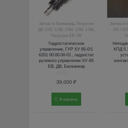
,
Запчасти Балканкар
Погрузчик
Запчасти 
,
ДВ 1792, 1788, 1794, 1784, 1786
001 / ЕП
Погрузчик ЕВ 735
П
Гидростатическое
Неподв
управление, ГУР ХУ 85-0/1
КПД 5 1
6201 00.00.00-01 , гидростат
уст
рулевого управление ХУ-85
контак
ЕВ, ДВ, Балканкар
Оценка
39,000
₽
0
из
5
В корзину