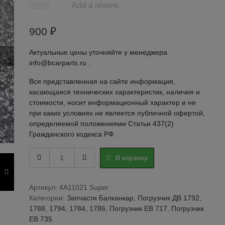
Add a review.
900
₽
Актуальные цены уточняйте у менеджера
info@bcarparts.ru .
Вся представленная на сайте информация,
касающаяся технических характеристик, наличия и
стоимости, носит информационный характер и ни
при каких условиях не является публичной офертой,
определяемой положениями Статьи 437(2)
Гражданского кодекса РФ.
РОЛИК
В корзину
МАЛЫЙ
8580
01.04.00/
Артикул:
4A11021 Super
8580010400
Категории:
Запчасти Балканкар
,
Погрузчик ДВ 1792,
quantity
1788, 1794, 1784, 1786
,
Погрузчик ЕВ 717
,
Погрузчик
ЕВ 735