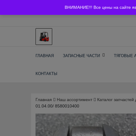
Skip
+7 (903) 294-61-75
info@bcarparts.ru
ВНИМАНИЕ!!! Все цены на сайте я
to
content
Запчасти для вилочы
ГЛАВНАЯ
ЗАПАСНЫЕ ЧАСТИ
ТЯГОВЫЕ 
погрузчиков и
КОНТАКТЫ
электротележек
Balkancar
Главная
Наш ассортимент
Каталог запчастей 
01.04.00/ 8580010400