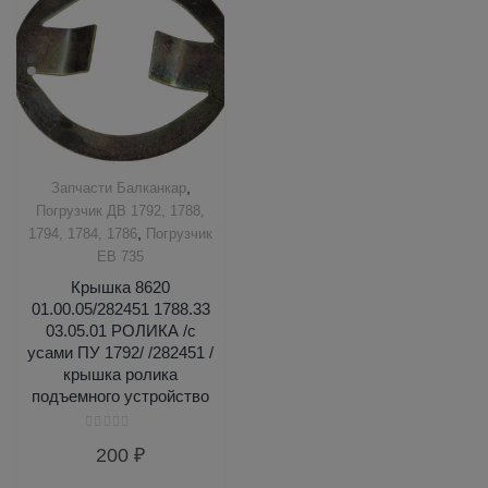
,
Запчасти Балканкар
Погрузчик ДВ 1792, 1788,
,
1794, 1784, 1786
Погрузчик
ЕВ 735
Крышка 8620
01.00.05/282451 1788.33
03.05.01 РОЛИКА /с
усами ПУ 1792/ /282451 /
крышка ролика
подъемного устройство
Оценка
200
₽
0
из
5