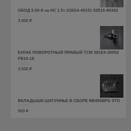
ОБОД 5.00-8 на HC 1.5т 216G4-40151 52516-80302
3,000
₽
Оценка
0
из
5
КУЛАК ПОВОРОТНЫЙ ПРАВЫЙ ТСМ 281E4-30052
FB10-18
3,500
₽
Оценка
0
из
5
ВКЛАДЫШИ ШАТУННЬЕ В СБОРЕ NB485BPG STD
500
₽
Оценка
0
из
5