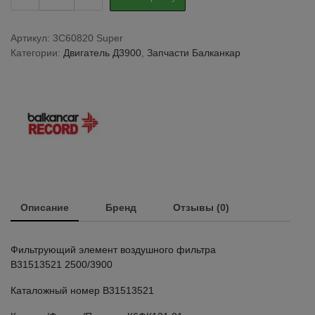
воздушного
фильтра
В31513521
Артикул:
3C60820 Super
/
Категории:
Двигатель Д3900
,
Запчасти Балканкар
Воздушный
фильтр
балканкар
quantity
Описание
Бренд
Отзывы (0)
Фильтрующий элемент воздушного фильтра
В31513521 2500/3900
Каталожный номер В31513521