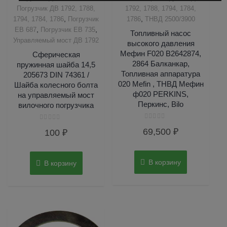
Погрузчик ДВ 1792, 1788,
1792, 1788, 1794, 1784,
,
,
1794, 1784, 1786
Погрузчик
1786
ТНВД 2500/3900
,
,
ЕВ 687
Погрузчик ЕВ 735
Топливный насос
Управляемый мост ДВ 1792
высокого давления
Мефин F020 B2642874,
Сферическая
2864 Балканкар,
пружинная шайба 14,5
Топливная аппаратура
205673 DIN 74361 /
020 Mefin , ТНВД Мефин
Шайба колесного болта
ф020 PERKINS,
на управляемый мост
Перкинс, Bilo
вилочного погрузчика
Оценка
Оценка
69,500
₽
100
₽
0
0
из
из
5
5
В корзину
В корзину