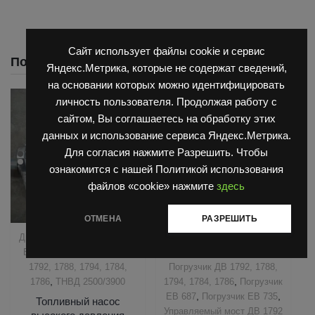
Сайт использует файлы cookie и сервис
Похожие
Яндекс.Метрика, которые не содержат сведений,
на основании которых можно идентифицировать
личность пользователя. Продолжая работу с
сайтом, Вы соглашаетесь на обработку этих
данных и использование сервиса Яндекс.Метрика.
Для согласия нажмите Разрешить. Чтобы
ознакомится с нашей Политикой использования
файлов «cookie» нажмите
здесь
ОТМЕНА
РАЗРЕШИТЬ
,
,
Двигатель Д3900
Запчасти
Запчасти Балканкар
,
,
Балканкар
Погрузчик ДВ
Погрузчик ДВ 1661 , 1621
1792, 1788, 1794, 1784,
Погрузчик ДВ 1792, 1788,
,
,
1786
ТНВД 2500/3900
1794, 1784, 1786
Погрузчик
,
,
ЕВ 687
Погрузчик ЕВ 735
Топливный насос
Управляемый мост ДВ 1792