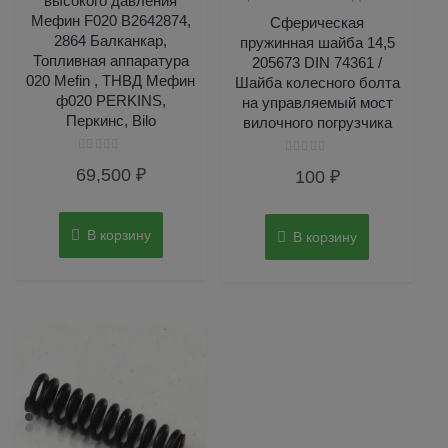
высокого давления
Мефин F020 B2642874,
Сферическая
2864 Балканкар,
пружинная шайба 14,5
Топливная аппаратура
205673 DIN 74361 /
020 Mefin , ТНВД Мефин
Шайба колесного болта
ф020 PERKINS,
на управляемый мост
Перкинс, Bilo
вилочного погрузчика
Оценка
Оценка
69,500
₽
100
₽
0
0
из
из
5
5
В корзину
В корзину