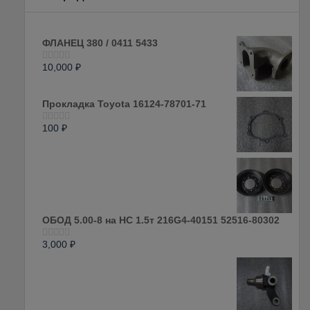
ФЛАНЕЦ 380 / 0411 5433
10,000
₽
Оценка
0
из
5
Прокладка Toyota 16124-78701-71
100
₽
Оценка
0
из
5
ОБОД 5.00-8 на HC 1.5т 216G4-40151 52516-80302
3,000
₽
Оценка
0
из
5