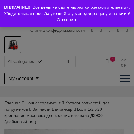
Skip
+7 (903) 294-61-75
info@bcarparts.ru
ВНИМАНИЕ!!! Все цены на сайте являются ознакомительными.
to
Главная
Магазин
О Компании
Каталоги
Сертификаты
Убедительная просьба уточняйте у менеджера цену и наличие!
content
Отклонить
Доставка и оплата
Гарантия
Вакансии
Контакты
Политика конфиденциальности
Запчасти для вилочых
0
Total
0
₽
погрузчиков и
My Account
электротележек Balkancar
Главная
Наш ассортимент
Каталог запчастей для
погрузчиков
Запчасти Балканкар
Болт 1/2″х20
крепления маховика для коленчатого вала Д3900
(дюймовый тип)