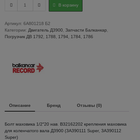
Болт
В корзину
1/2"х20
крепления
маховика
Артикул:
6A801218 Б2
для
Категории:
Двигатель Д3900
,
Запчасти Балканкар
,
коленчатого
Погрузчик ДВ 1792, 1788, 1794, 1784, 1786
вала
Д3900
(дюймовый
тип)
quantity
Описание
Бренд
Отзывы (0)
Болт маховика 1/2″20 нав. В32162202 крепления маховика
для коленчатого вала Д3900 (3A390111 Super, 3A390112
Super)