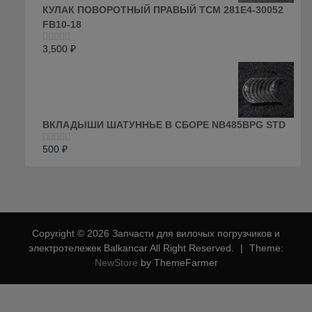
КУЛАК ПОВОРОТНЫЙ ПРАВЫЙ ТСМ 281E4-30052
FB10-18
3,500
₽
Оценка
0
из
5
ВКЛАДЫШИ ШАТУННЬЕ В СБОРЕ NB485BPG STD
500
₽
Оценка
0
из
5
Copyright © 2026 Запчасти для вилочых погрузчиков и
электротележек Balkancar All Right Reserved.
|
Theme:
NewStore
by ThemeFarmer