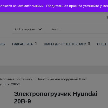
Главная
вляются ознакомительными. Убедительная просьба уточняйте у ме
До
П
х
АКБ
ГИДРАВЛИКА
ШИНЫ ДЛЯ СПЕЦТЕХНИКИ
СПЕЦТ
Вилочные погрузчики
Электрические погрузчики
4-х
yundai 20B-9
Электропогрузчик Hyundai
20B-9