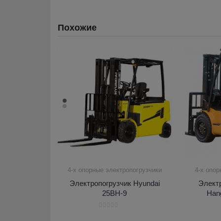
Похожие
4-х опорные электропогрузчики
4-х опор
Электропогрузчик Hyundai
Элект
25BH-9
Han
Оценка
0