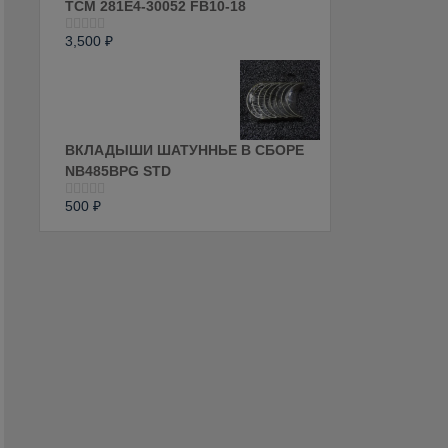
ТСМ 281E4-30052 FB10-18
3,500
₽
Оценка
0
из
5
ВКЛАДЫШИ ШАТУННЬЕ В СБОРЕ
NB485BPG STD
500
₽
Оценка
0
из
5