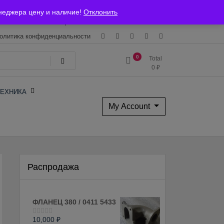
Магазин
О Компании
Каталоги
Сертификаты
неджера цену и наличие!
Отклонить
ставка и оплата
Гарантия
Вакансии
Контакты
олитика конфиденциальности
0
Total
0
₽
ЕХНИКА
My Account
Распродажа
ФЛАНЕЦ 380 / 0411 5433
10,000
₽
Оценка