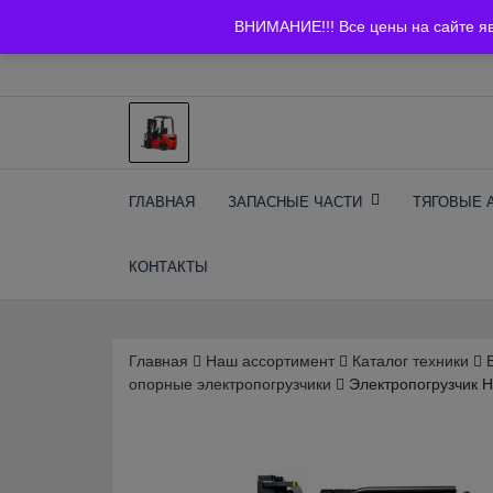
Skip
+7 (903) 294-61-75
info@bcarparts.ru
ВНИМАНИЕ!!! Все цены на сайте я
to
content
Запчасти для вилочы
ГЛАВНАЯ
ЗАПАСНЫЕ ЧАСТИ
ТЯГОВЫЕ 
погрузчиков и
КОНТАКТЫ
электротележек
Balkancar
Главная
Наш ассортимент
Каталог техники
опорные электропогрузчики
Электропогрузчик H