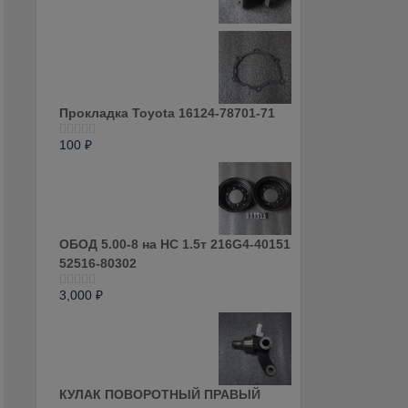
0
из
5
Прокладка Toyota 16124-78701-71
100
₽
Оценка
0
из
5
ОБОД 5.00-8 на HC 1.5т 216G4-40151
52516-80302
3,000
₽
Оценка
0
из
5
КУЛАК ПОВОРОТНЫЙ ПРАВЫЙ