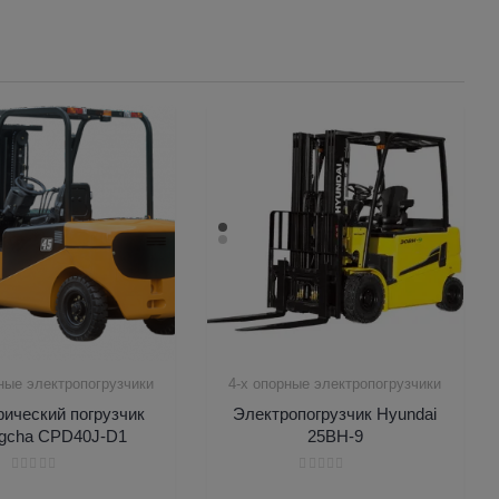
ные электропогрузчики
4-х опорные электропогрузчики
рический погрузчик
Электропогрузчик Hyundai
gcha CPD40J-D1
25BH-9
Оценка
Оценка
0
0