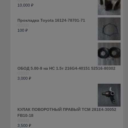
10,000
₽
Оценка
0
из
5
Прокладка Toyota 16124-78701-71
100
₽
Оценка
0
из
5
ОБОД 5.00-8 на HC 1.5т 216G4-40151 52516-80302
3,000
₽
Оценка
0
из
5
КУЛАК ПОВОРОТНЫЙ ПРАВЫЙ ТСМ 281E4-30052
FB10-18
3,500
₽
Оценка