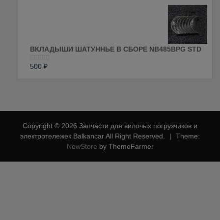
0
из
5
ВКЛАДЫШИ ШАТУННЬЕ В СБОРЕ NB485BPG STD
500
₽
Оценка
0
из
5
Copyright © 2026 Запчасти для вилочых погрузчиков и
электротележек Balkancar All Right Reserved.
|
Theme:
NewStore
by ThemeFarmer