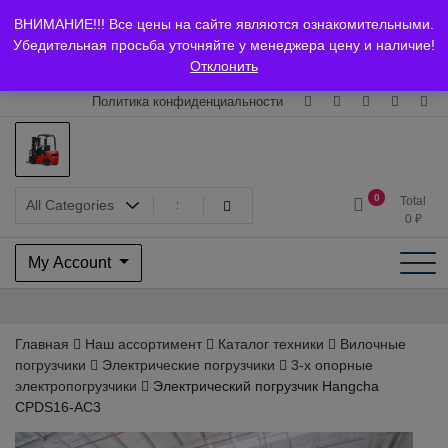
Skip
+7 (903) 294-61-75
info@bcarparts.ru
ВНИМАНИЕ!!! Все цены на сайте являются ознакомительными.
to
Главная
Магазин
О Компании
Каталоги
Сертификаты
Убедительная просьба уточняйте у менеджера цену и наличие!
content
Отклонить
Доставка и оплата
Гарантия
Вакансии
Контакты
Политика конфиденциальности
Запчасти для вилочых
0
Total
0
₽
погрузчиков и
My Account
электротележек Balkancar
Главная
Наш ассортимент
Каталог техники
Вилочные
погрузчики
Электрические погрузчики
3-х опорные
электропогрузчики
Электрический погрузчик Hangcha
CPDS16-AC3