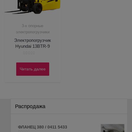
3-х опорные
электропогрузчики
Электропогрузчик
Hyundai 13BTR-9
Оценка
0
из
Читать далее
5
Распродажа
ФЛАНЕЦ 380 / 0411 5433